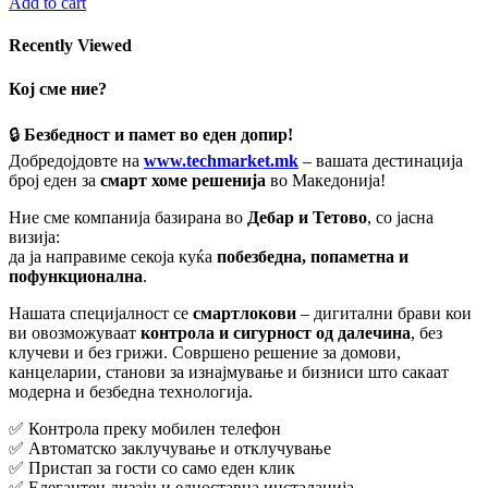
Add to cart
Recently Viewed
Кој сме ние?
🔒
Безбедност и памет во еден допир!
Добредојдовте на
www.techmarket.mk
– вашата дестинација
број еден за
смарт хоме решенија
во Македонија!
Ние сме компанија базирана во
Дебар и Тетово
, со јасна
визија:
да ја направиме секоја куќа
побезбедна, попаметна и
пофункционална
.
Нашата специјалност се
смартлокови
– дигитални брави кои
ви овозможуваат
контрола и сигурност од далечина
, без
клучеви и без грижи. Совршено решение за домови,
канцеларии, станови за изнајмување и бизниси што сакаат
модерна и безбедна технологија.
✅ Контрола преку мобилен телефон
✅ Автоматско заклучување и отклучување
✅ Пристап за гости со само еден клик
✅ Елегантен дизајн и едноставна инсталација