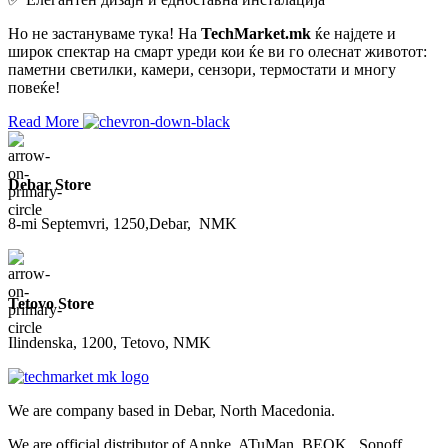
Но не застануваме тука! На
TechMarket.mk
ќе најдете и
широк спектар на смарт уреди кои ќе ви го олеснат животот:
паметни светилки, камери, сензори, термостати и многу
повеќе!
Read More
Debar Store
8-mi Septemvri, 1250,Debar, NMK
Tetovo Store
Ilindenska, 1200, Tetovo, NMK
We are company based in Debar, North Macedonia.
We are official distributor of Annke, ATuMan, BEOK, Sonoff,